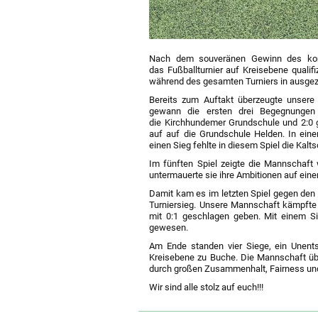
Nach dem souveränen Gewinn des komm
das Fußballturnier auf Kreisebene qualifi
während des gesamten Turniers in ausgez
Bereits zum Auftakt überzeugte unsere 
gewann die ersten drei Begegnungen 
die Kirchhundemer Grundschule und 2:0 g
auf auf die Grundschule Helden. In eine
einen Sieg fehlte in diesem Spiel die Kalts
Im fünften Spiel zeigte die Mannschaft 
untermauerte sie ihre Ambitionen auf einen
Damit kam es im letzten Spiel gegen de
Turniersieg. Unsere Mannschaft kämpfte
mit 0:1 geschlagen geben. Mit einem Si
gewesen.
Am Ende standen vier Siege, ein Unents
Kreisebene zu Buche. Die Mannschaft übe
durch großen Zusammenhalt, Fairness und 
Wir sind alle stolz auf euch!!!