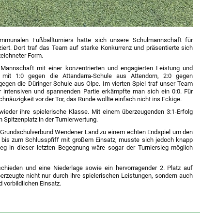
unalen Fußballturniers hatte sich unsere Schulmannschaft für
ziert. Dort traf das Team auf starke Konkurrenz und präsentierte sich
eichneter Form.
Mannschaft mit einer konzentrierten und engagierten Leistung und
mit 1:0 gegen die Attandarra-Schule aus Attendorn, 2:0 gegen
egen die Düringer Schule aus Olpe. Im vierten Spiel traf unser Team
r intensiven und spannenden Partie erkämpfte man sich ein 0:0. Für
chnäuzigkeit vor der Tor, das Runde wollte einfach nicht ins Eckige.
wieder ihre spielerische Klasse. Mit einem überzeugenden 3:1-Erfolg
 Spitzenplatz in der Turnierwertung.
n Grundschulverbund Wendener Land zu einem echten Endspiel um den
 bis zum Schlusspfiff mit großem Einsatz, musste sich jedoch knapp
eg in dieser letzten Begegnung wäre sogar der Turniersieg möglich
chieden und eine Niederlage sowie ein hervorragender 2. Platz auf
rzeugte nicht nur durch ihre spielerischen Leistungen, sondern auch
vorbildlichen Einsatz.