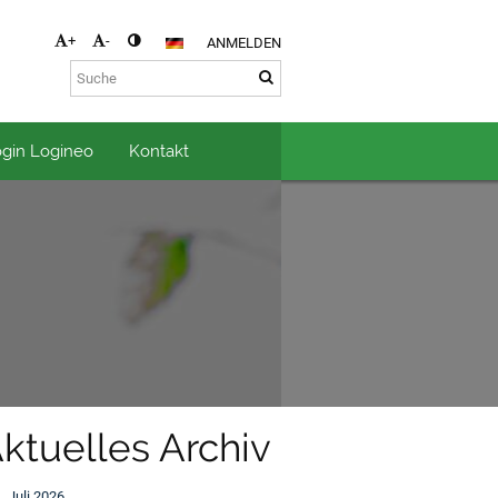
+
-
ANMELDEN
gin Logineo
Kontakt
ktuelles Archiv
Juli 2026