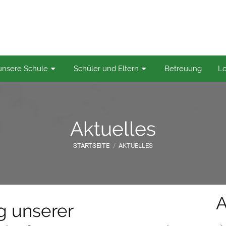
t. Nikolaus-Schule
unsere Schule
Schüler und Eltern
Betreuung
Lo
Aktuelles
STARTSEITE
/
AKTUELLES
A
g unserer