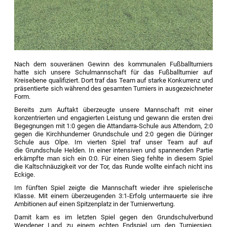
Nach dem souveränen Gewinn des kommunalen Fußballturniers
hatte sich unsere Schulmannschaft für das Fußballturnier auf
Kreisebene qualifiziert. Dort traf das Team auf starke Konkurrenz und
präsentierte sich während des gesamten Turniers in ausgezeichneter
Form.
Bereits zum Auftakt überzeugte unsere Mannschaft mit einer
konzentrierten und engagierten Leistung und gewann die ersten drei
Begegnungen mit 1:0 gegen die Attandarra-Schule aus Attendorn, 2:0
gegen die Kirchhundemer Grundschule und 2:0 gegen die Düringer
Schule aus Olpe. Im vierten Spiel traf unser Team auf auf
die Grundschule Helden. In einer intensiven und spannenden Partie
erkämpfte man sich ein 0:0. Für einen Sieg fehlte in diesem Spiel
die Kaltschnäuzigkeit vor der Tor, das Runde wollte einfach nicht ins
Eckige.
Im fünften Spiel zeigte die Mannschaft wieder ihre spielerische
Klasse. Mit einem überzeugenden 3:1-Erfolg untermauerte sie ihre
Ambitionen auf einen Spitzenplatz in der Turnierwertung.
Damit kam es im letzten Spiel gegen den Grundschulverbund
Wendener Land zu einem echten Endspiel um den Turniersieg.