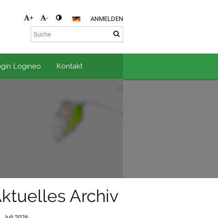
+
-
ANMELDEN
gin Logineo
Kontakt
ktuelles Archiv
Juli 2026