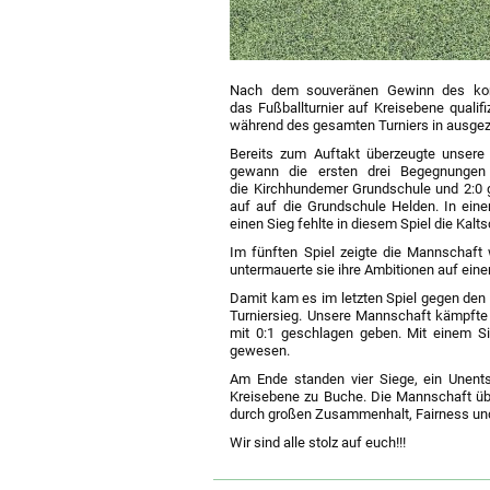
Nach dem souveränen Gewinn des komm
das Fußballturnier auf Kreisebene qualifi
während des gesamten Turniers in ausgez
Bereits zum Auftakt überzeugte unsere 
gewann die ersten drei Begegnungen 
die Kirchhundemer Grundschule und 2:0 g
auf auf die Grundschule Helden. In eine
einen Sieg fehlte in diesem Spiel die Kalts
Im fünften Spiel zeigte die Mannschaft 
untermauerte sie ihre Ambitionen auf einen
Damit kam es im letzten Spiel gegen de
Turniersieg. Unsere Mannschaft kämpfte
mit 0:1 geschlagen geben. Mit einem Si
gewesen.
Am Ende standen vier Siege, ein Unents
Kreisebene zu Buche. Die Mannschaft übe
durch großen Zusammenhalt, Fairness und 
Wir sind alle stolz auf euch!!!