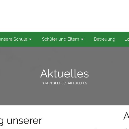
t. Nikolaus-Schule
unsere Schule
Schüler und Eltern
Betreuung
Lo
Aktuelles
STARTSEITE
/
AKTUELLES
A
g unserer