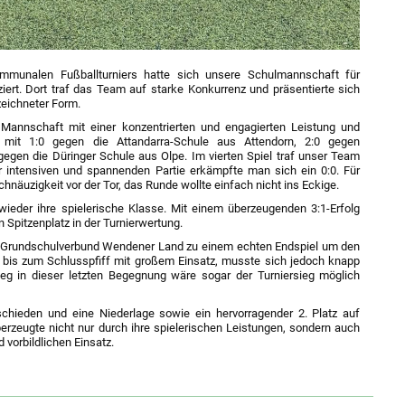
unalen Fußballturniers hatte sich unsere Schulmannschaft für
ziert. Dort traf das Team auf starke Konkurrenz und präsentierte sich
eichneter Form.
Mannschaft mit einer konzentrierten und engagierten Leistung und
mit 1:0 gegen die Attandarra-Schule aus Attendorn, 2:0 gegen
egen die Düringer Schule aus Olpe. Im vierten Spiel traf unser Team
r intensiven und spannenden Partie erkämpfte man sich ein 0:0. Für
chnäuzigkeit vor der Tor, das Runde wollte einfach nicht ins Eckige.
wieder ihre spielerische Klasse. Mit einem überzeugenden 3:1-Erfolg
 Spitzenplatz in der Turnierwertung.
n Grundschulverbund Wendener Land zu einem echten Endspiel um den
 bis zum Schlusspfiff mit großem Einsatz, musste sich jedoch knapp
eg in dieser letzten Begegnung wäre sogar der Turniersieg möglich
chieden und eine Niederlage sowie ein hervorragender 2. Platz auf
rzeugte nicht nur durch ihre spielerischen Leistungen, sondern auch
vorbildlichen Einsatz.