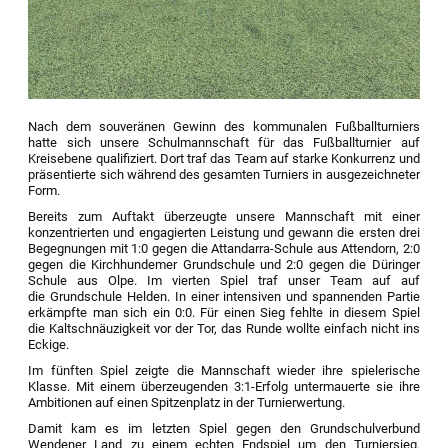
Nach dem souveränen Gewinn des kommunalen Fußballturniers
hatte sich unsere Schulmannschaft für das Fußballturnier auf
Kreisebene qualifiziert. Dort traf das Team auf starke Konkurrenz und
präsentierte sich während des gesamten Turniers in ausgezeichneter
Form.
Bereits zum Auftakt überzeugte unsere Mannschaft mit einer
konzentrierten und engagierten Leistung und gewann die ersten drei
Begegnungen mit 1:0 gegen die Attandarra-Schule aus Attendorn, 2:0
gegen die Kirchhundemer Grundschule und 2:0 gegen die Düringer
Schule aus Olpe. Im vierten Spiel traf unser Team auf auf
die Grundschule Helden. In einer intensiven und spannenden Partie
erkämpfte man sich ein 0:0. Für einen Sieg fehlte in diesem Spiel
die Kaltschnäuzigkeit vor der Tor, das Runde wollte einfach nicht ins
Eckige.
Im fünften Spiel zeigte die Mannschaft wieder ihre spielerische
Klasse. Mit einem überzeugenden 3:1-Erfolg untermauerte sie ihre
Ambitionen auf einen Spitzenplatz in der Turnierwertung.
Damit kam es im letzten Spiel gegen den Grundschulverbund
Wendener Land zu einem echten Endspiel um den Turniersieg.