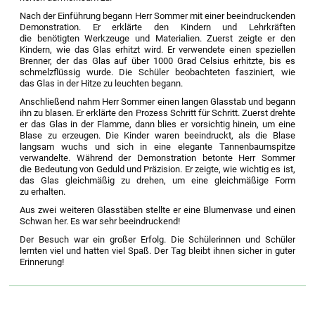
Nach der Einführung begann Herr Sommer mit einer beeindruckenden
Demonstration. Er erklärte den Kindern und Lehrkräften
die benötigten Werkzeuge und Materialien. Zuerst zeigte er den
Kindern, wie das Glas erhitzt wird. Er verwendete einen speziellen
Brenner, der das Glas auf über 1000 Grad Celsius erhitzte, bis es
schmelzflüssig wurde. Die Schüler beobachteten fasziniert, wie
das Glas in der Hitze zu leuchten begann.
Anschließend nahm Herr Sommer einen langen Glasstab und begann
ihn zu blasen. Er erklärte den Prozess Schritt für Schritt. Zuerst drehte
er das Glas in der Flamme, dann blies er vorsichtig hinein, um eine
Blase zu erzeugen. Die Kinder waren beeindruckt, als die Blase
langsam wuchs und sich in eine elegante Tannenbaumspitze
verwandelte. Während der Demonstration betonte Herr Sommer
die Bedeutung von Geduld und Präzision. Er zeigte, wie wichtig es ist,
das Glas gleichmäßig zu drehen, um eine gleichmäßige Form
zu erhalten.
Aus zwei weiteren Glasstäben stellte er eine Blumenvase und einen
Schwan her. Es war sehr beeindruckend!
Der Besuch war ein großer Erfolg. Die Schülerinnen und Schüler
lernten viel und hatten viel Spaß. Der Tag bleibt ihnen sicher in guter
Erinnerung!