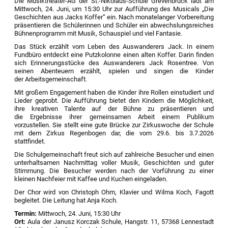
Die Musiktheater-AG der St.-Nikolaus-Schule Grevenbrück lädt am
Mittwoch, 24. Juni, um 15:30 Uhr zur Aufführung des Musicals „Die
Geschichten aus Jacks Koffer“ ein. Nach monatelanger Vorbereitung
präsentieren die Schülerinnen und Schüler ein abwechslungsreiches
Bühnenprogramm mit Musik, Schauspiel und viel Fantasie.
Das Stück erzählt vom Leben des Auswanderers Jack. In einem
Fundbüro entdeckt eine Putzkolonne einen alten Koffer. Darin finden
sich Erinnerungsstücke des Auswanderers Jack Rosentree. Von
seinen Abenteuern erzählt, spielen und singen die Kinder
der Arbeitsgemeinschaft.
Mit großem Engagement haben die Kinder ihre Rollen einstudiert und
Lieder geprobt. Die Aufführung bietet den Kindern die Möglichkeit,
ihre kreativen Talente auf der Bühne zu präsentieren und
die Ergebnisse ihrer gemeinsamen Arbeit einem Publikum
vorzustellen. Sie stellt eine gute Brücke zur Zirkuswoche der Schule
mit dem Zirkus Regenbogen dar, die vom 29.6. bis 3.7.2026
stattfindet.
Die Schulgemeinschaft freut sich auf zahlreiche Besucher und einen
unterhaltsamen Nachmittag voller Musik, Geschichten und guter
Stimmung. Die Besucher werden nach der Vorführung zu einer
kleinen Nachfeier mit Kaffee und Kuchen eingeladen.
Der Chor wird von Christoph Ohm, Klavier und Wilma Koch, Fagott
begleitet. Die Leitung hat Anja Koch.
Termin:
Mittwoch, 24. Juni, 15:30 Uhr
Ort:
Aula der Janusz Korczak Schule, Hangstr. 11, 57368 Lennestadt